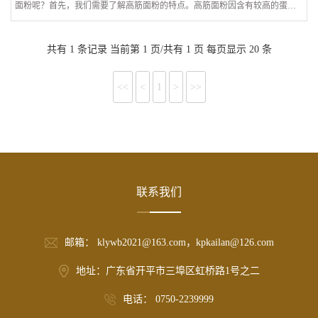
面粉呢？首先，我们需要了解高筋面粉的特点。高筋面粉因含有较高的蛋白
质，具有优异的韧性和延展性，可以增加食品的韧性和弹性，使制品更有口
感、持久、有嚼劲。所以选择高筋面粉时，首要的是要考虑到其蛋白质含
量，
共有 1 条记录 当前第 1 页/共有 1 页 每页显示 20 条
<<
<
1
>
>>
联系我们
邮箱： klywb2021@163.com，kpkailan@126.com
地址：广东省开平市三埠区虹桥路1号之二
电话： 0750-2239999